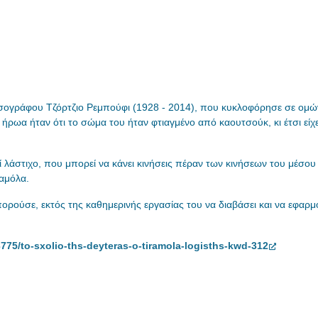
τσογράφου Τζόρτζιο Ρεμπούφι (1928 - 2014), που κυκλοφόρησε σε ομώνυμ
 ήρωα ήταν ότι το σώμα του ήταν φτιαγμένο από καουτσούκ, κι έτσι είχε
 λάστιχο, που μπορεί να κάνει κινήσεις πέραν των κινήσεων του μέσο
ραμόλα.
ορούσε, εκτός της καθημερινής εργασίας του να διαβάσει και να εφαρμ
775/to-sxolio-ths-deyteras-o-tiramola-logisths-kwd-312