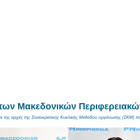
 των Μακεδονικών Περιφερειακώ
 με της αρχές της Σοσιοκρατικής Κυκλικής Μεθόδου οργάνωσης (ΣΚΜ) 