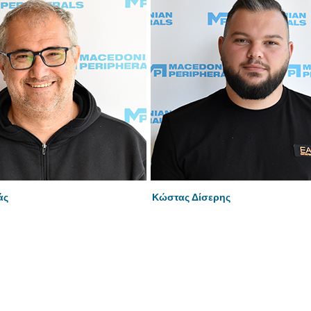
άς
Κώστας Δίσερης