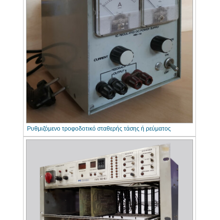
Ρυθμιζόμενο τροφοδοτικό σταθερής τάσης ή ρεύματος