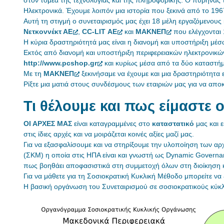
Ηλεκτρονικά. Έχουμε λοιπόν μια ιστορία που ξεκινά από το 19
Αυτή τη στιγμή ο συνεταιρισμός μας έχει 18 μέλη εργαζόμενους κ
Νετκοννέκτ ΑΕ
,
CC-LIT ΑΕ
και
ΜΑΚΝΕΠ
που ελέγχονται 
Η κύρια δραστηριότητά μας είναι η διανομή και υποστήριξη μέ
Εκτός από διανομή και υποστήριξη περιφερειακών ηλεκτρονικ
http://www.pcshop.gr
και κυρίως μέσα από τα δύο καταστήμ
Με τη
ΜΑΚΝΕΠ
ξεκινήσαμε να έχουμε και μια δραστηριότητα
Ρίξτε μια ματιά στους συνδέσμους των εταιριών μας για να απο
Τι θέλουμε και πως είμαστε
ΟΙ ΑΡΧΕΣ ΜΑΣ
είναι καταγραμμένες στο
καταστατικό
μας και ε
στις ίδιες αρχές και να μοιράζεται κοινές αξίες μαζί μας.
Για να εξασφαλίσουμε και να στηρίξουμε την υλοποίηση των αρ
(ΣΚΜ) η οποία στις ΗΠΑ είναι και γνωστή ως Dynamic Governan
πως βοηθάει αποφασιστικά στη συμμετοχή όλων στη διοίκηση κ
Για να μάθετε για τη Σοσιοκρατική Κυκλική Μέθοδο μπορείτε να
Η βασική οργάνωση του Συνεταιρισμού σε σοσιοκρατικούς κύ