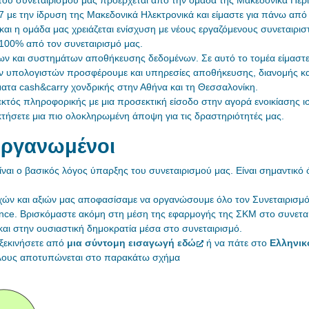
67 με την ίδρυση της Μακεδονικά Ηλεκτρονικά και είμαστε για πάνω απ
αι η ομάδα μας χρειάζεται ενίσχυση με νέους εργαζόμενους συνεταιριστέ
100% από τον συνεταιρισμό μας.
σων και συστημάτων αποθήκευσης δεδομένων. Σε αυτό το τομέα είμαστε 
ών υπολογιστών προσφέρουμε και υπηρεσίες αποθήκευσης, διανομής κα
ατα cash&carry χονδρικής στην Αθήνα και τη Θεσσαλονίκη.
 εκτός πληροφορικής με μια προσεκτική είσοδο στην αγορά ενοικίασης
κτήσετε μια πιο ολοκληρωμένη άποψη για τις δραστηριότητές μας.
 οργανωμένοι
ίναι ο βασικός λόγος ύπαρξης του συνεταιρισμού μας. Είναι σημαντικό ό
χών και αξιών μας αποφασίσαμε να οργανώσουμε όλο τον Συνεταιρισμό 
ce. Βρισκόμαστε ακόμη στη μέση της εφαρμογής της ΣΚΜ στο συνεταιρισ
αι στην ουσιαστική δημοκρατία μέσα στο συνεταιρισμό.
 ξεκινήσετε από
μια σύντομη εισαγωγή εδώ
ή να πάτε στο
Ελληνικ
κλους αποτυπώνεται στο παρακάτω σχήμα